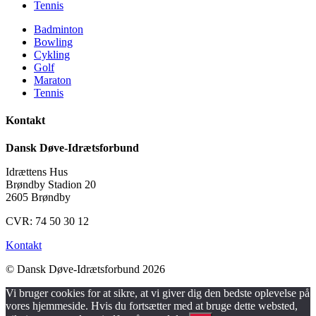
Tennis
Badminton
Bowling
Cykling
Golf
Maraton
Tennis
Kontakt
Dansk Døve-Idrætsforbund
Idrættens Hus
Brøndby Stadion 20
2605 Brøndby
CVR: 74 50 30 12
Kontakt
© Dansk Døve-Idrætsforbund 2026
Vi bruger cookies for at sikre, at vi giver dig den bedste oplevelse på
vores hjemmeside. Hvis du fortsætter med at bruge dette websted,