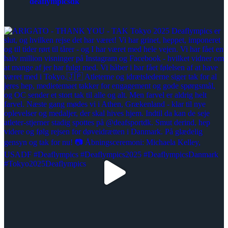
deaflympicsdk