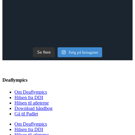
Se flere
Følg på Instagram
Deaflympics
Om Deaflympics
Hilsen fra DDI
Hilsen til atleterne
Download håndbog
Gå til Padlet
Om Deaflympics
Hilsen fra DDI
Hilsen til atleterne