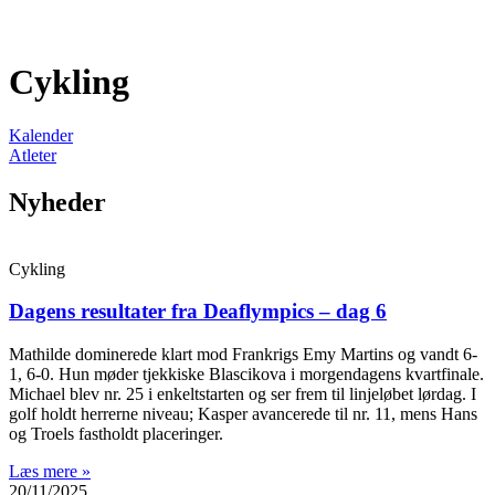
Cykling
Kalender
Atleter
Nyheder
Cykling
Dagens resultater fra Deaflympics – dag 6
Mathilde dominerede klart mod Frankrigs Emy Martins og vandt 6-
1, 6-0. Hun møder tjekkiske Blascikova i morgendagens kvartfinale.
Michael blev nr. 25 i enkeltstarten og ser frem til linjeløbet lørdag. I
golf holdt herrerne niveau; Kasper avancerede til nr. 11, mens Hans
og Troels fastholdt placeringer.
Læs mere »
20/11/2025