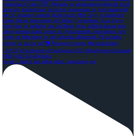
Nu er vi nået til den sidste video i gemmeren, og