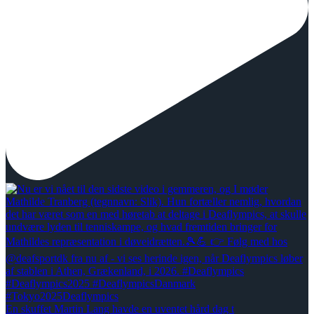
En skuffet Martin Lang havde en uventet hård dag t