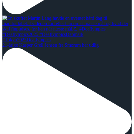
21-årige Kasper Grell Jensen fra Smørum har tidlig