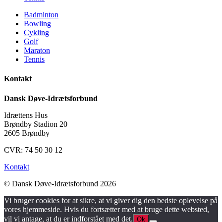
Badminton
Bowling
Cykling
Golf
Maraton
Tennis
Kontakt
Dansk Døve-Idrætsforbund
Idrættens Hus
Brøndby Stadion 20
2605 Brøndby
CVR: 74 50 30 12
Kontakt
© Dansk Døve-Idrætsforbund 2026
Vi bruger cookies for at sikre, at vi giver dig den bedste oplevelse på
vores hjemmeside. Hvis du fortsætter med at bruge dette websted,
vil vi antage, at du er indforstået med det.
Ok