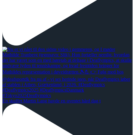
En skuffet Martin Lang havde en uventet hård dag t