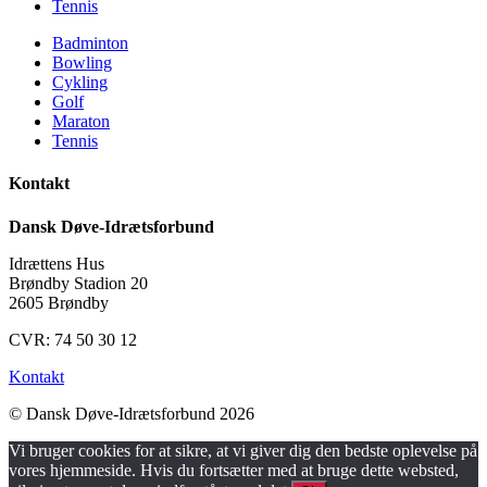
Tennis
Badminton
Bowling
Cykling
Golf
Maraton
Tennis
Kontakt
Dansk Døve-Idrætsforbund
Idrættens Hus
Brøndby Stadion 20
2605 Brøndby
CVR: 74 50 30 12
Kontakt
© Dansk Døve-Idrætsforbund 2026
Vi bruger cookies for at sikre, at vi giver dig den bedste oplevelse på
vores hjemmeside. Hvis du fortsætter med at bruge dette websted,