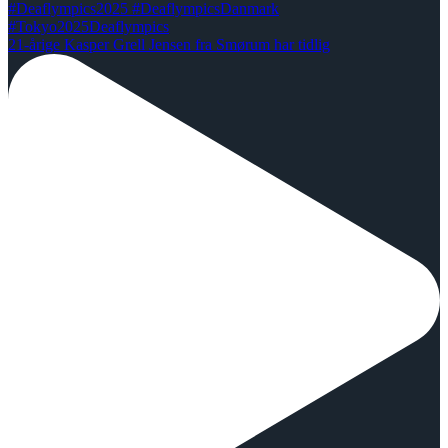
21-årige Kasper Grell Jensen fra Smørum har tidlig