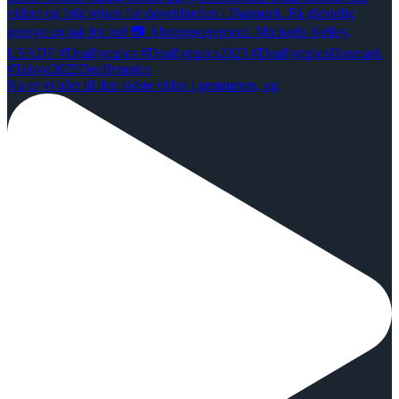
Nu er vi nået til den sidste video i gemmeren, og