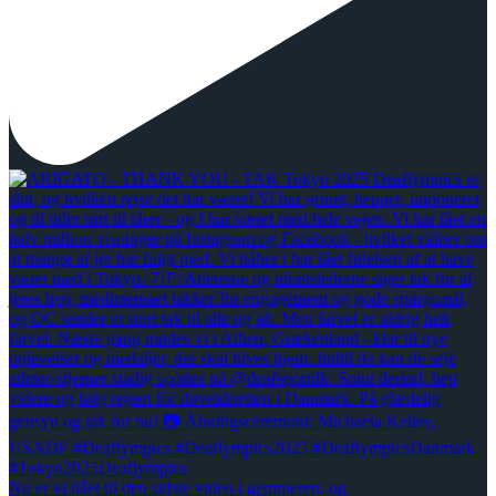
Nu er vi nået til den sidste video i gemmeren, og