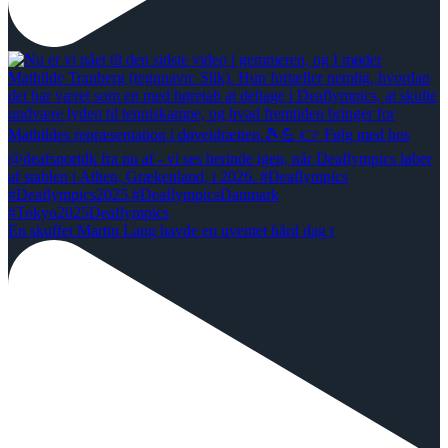
En skuffet Martin Lang havde en uventet hård dag t